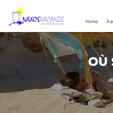
Home
À 
OÙ 