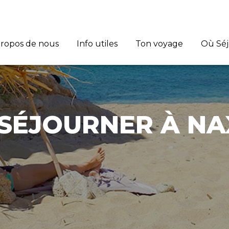
propos de nous
Info utiles
Ton voyage
Où Sé
SÉJOURNER À N