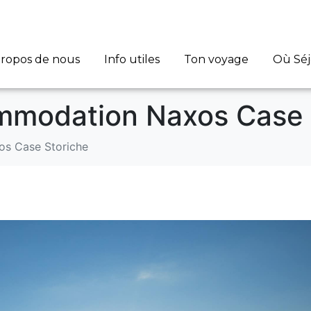
propos de nous
Info utiles
Ton voyage
Où Sé
modation Naxos Case 
s Case Storiche