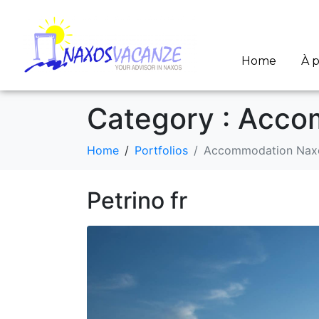
Home
À 
Category :
Accom
Home
Portfolios
Accommodation Naxo
Petrino fr