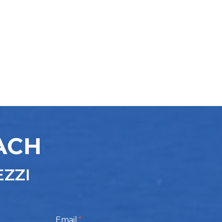
ACH
EZZI
Email