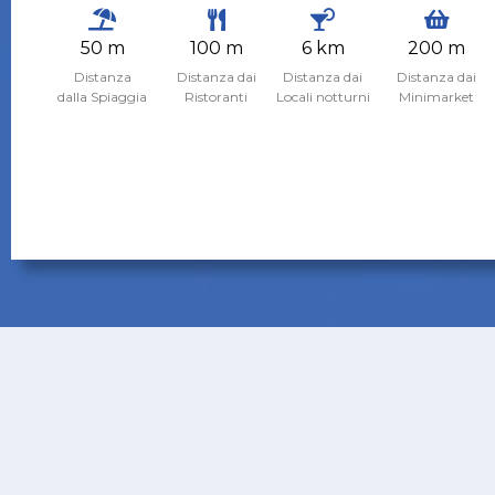
50 m
100 m
6 km
200 m
Distanza
Distanza dai
Distanza dai
Distanza dai
dalla Spiaggia
Ristoranti
Locali notturni
Minimarket