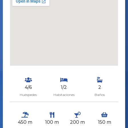
4/6
1/2
2
Huéspedes
Habitaciones
Baños
450 m
100 m
200 m
150 m