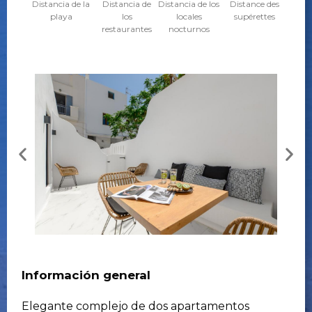
Distancia de la
Distancia de
Distancia de los
Distance des
playa
los
locales
supérettes
restaurantes
nocturnos
Información general
Elegante complejo de dos apartamentos