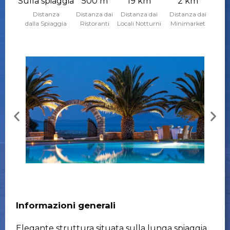
Sulla spiaggia
500 m
19 km
2 km
Distanza
Distanza dai
Distanza dai
Distanza dai
dalla Spiaggia
Ristoranti
Locali Notturni
Minimarket
Informazioni generali
Elegante struttura situata sulla lunga spiaggia