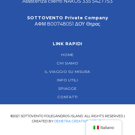
FOLLOW US
SOTTOVENTO TRAVEL SERVICES
Piazza Pounta – 84011 Chora
Folegandros – GRECIA
sottovento@folegandrosisland.com
Assistenza clienti NAXOS 335 5427753
SOTTOVENTO Private Company
ΑΦΜ 800748051 ΔΟΥ Θηρας
Italiano
LINK RAPIDI