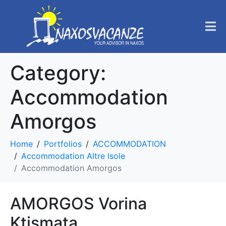
Category:
Accommodation
Amorgos
Home
Portfolios
ACCOMMODATION
Accommodation Altre Isole
Accommodation Amorgos
AMORGOS Vorina
Ktismata