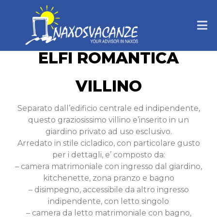
ELFI ROMANTICA
VILLINO
Separato dall’edificio centrale ed indipendente,
questo graziosissimo villino e’inserito in un
giardino privato ad uso esclusivo.
Arredato in stile cicladico, con particolare gusto
per i dettagli, e’ composto da:
– camera matrimoniale con ingresso dal giardino,
kitchenette, zona pranzo e bagno
– disimpegno, accessibile da altro ingresso
indipendente, con letto singolo
– camera da letto matrimoniale con bagno,