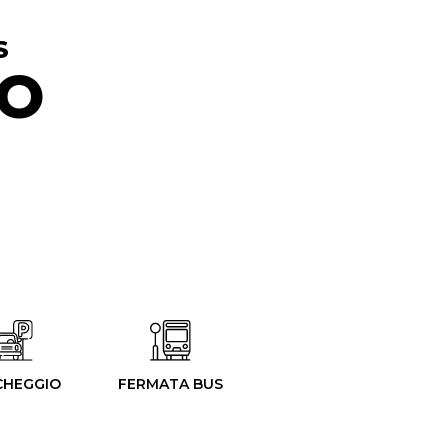
​
O​
CHEGGIO
FERMATA BUS