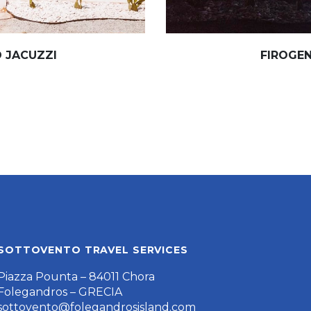
O JACUZZI
FIROGEN
SOTTOVENTO TRAVEL SERVICES
Piazza Pounta – 84011 Chora
Folegandros – GRECIA
sottovento@folegandrosisland.com