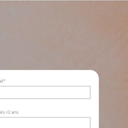
il
és <2 ans