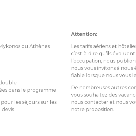
Attention:
u Mykonos ou Athènes
Les tarifs aériens et hôtel
c’est-à-dire qu’ils évolue
l’occupation, nous publion
nous vous invitons à nous 
e
fiable lorsque nous vous l
double
De nombreuses autres combi
quées dans le programme
vous souhaitez des vacance
pour les séjours sur les
nous contacter et nous v
 devis
notre proposition.