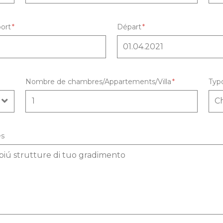
port
Départ
Nombre de chambres/Appartements/Villa
Typ
es