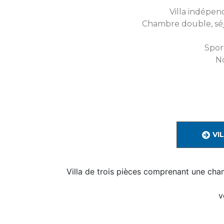
Villa indépen
Chambre double, séjo
Sport
N
VI
Villa de trois pièces comprenant une cham
v