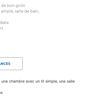
t de bon goût.
imple, salle de bain,
diate.
t.
ANCES
 une chambre avec un lit simple, une salle
es