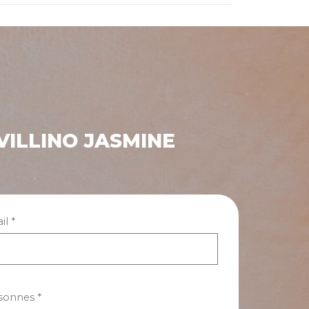
VILLINO JASMINE
l *
sonnes *