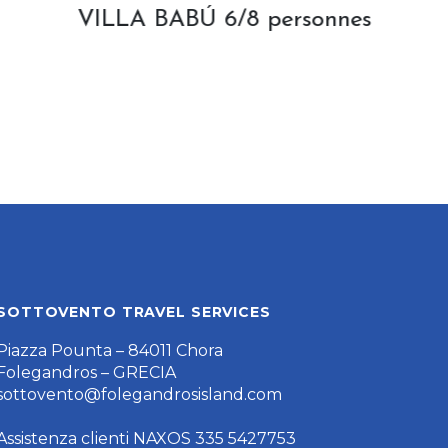
es
VILLA FLORENCE 8/9
personnes
SOTTOVENTO TRAVEL SERVICES
Piazza Pounta – 84011 Chora
Folegandros – GRECIA
sottovento@folegandrosisland.com
Assistenza clienti NAXOS 335 5427753