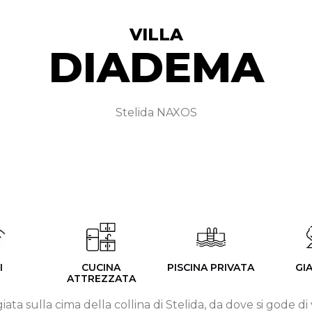
VILLA
DIADEMA
Stelida NAXOS​
I
CUCINA
PISCINA PRIVATA
GI
ATTREZZATA
giata sulla cima della collina di Stelida, da dove si gode d