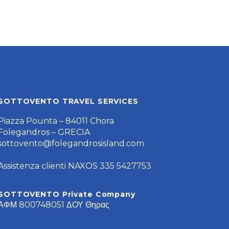
SOTTOVENTO TRAVEL SERVICES
Piazza Pounta – 84011 Chora
Folegandros – GRECIA
sottovento@folegandrosisland.com
Assistenza clienti NAXOS 335 5427753
SOTTOVENTO Private Company
ΑΦΜ 800748051 ΔΟΥ Θηρας