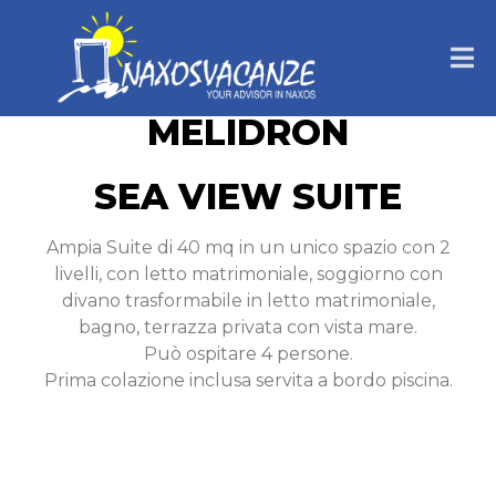
MELIDRON​
SEA VIEW SUITE​
Ampia Suite di 40 mq in un unico spazio con 2
livelli, con letto matrimoniale, soggiorno con
divano trasformabile in letto matrimoniale,
bagno, terrazza privata con vista mare.
Può ospitare 4 persone.
Prima colazione inclusa servita a bordo piscina.