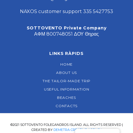
NAXOS customer support 335 5427753
SOTTOVENTO Private Company
ΑΦΜ 800748051 ΔΟΥ Θηρας
LINKS RÀPIDS
HOME
ABOUT US
THE TAILOR-MADE TRIP
USEFUL INFORMATION
BEACHES
CONTACTS
©2021 SOTTOVENTO FOLEGANDROS ISLAND. ALL RIGHTS RESERVED |
CREATED BY
DEMETRA CREATIVE AGENCY