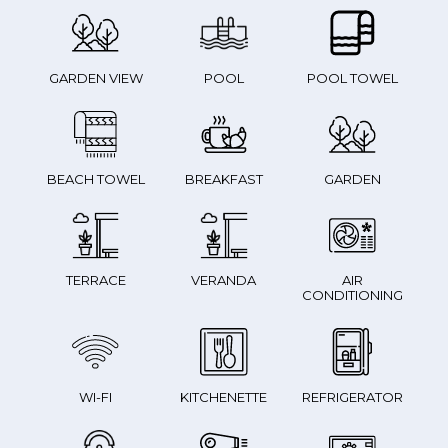
GARDEN VIEW
POOL
POOL TOWEL
BEACH TOWEL
BREAKFAST
GARDEN
TERRACE
VERANDA
AIR
CONDITIONING
WI-FI
KITCHENETTE
REFRIGERATOR