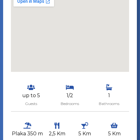
up to 5
1/2
1
Guests
Bedrooms
Bathrooms
Plaka 350 m
2,5 Km
5 Km
5 Km